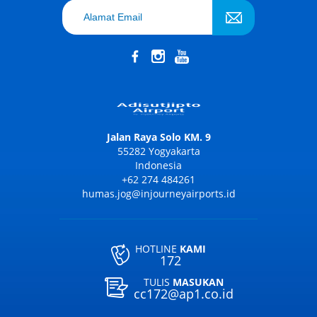
Jalan Raya Solo KM. 9
55282 Yogyakarta
Indonesia
+62 274 484261
humas.jog@injourneyairports.id
HOTLINE
KAMI
172
TULIS
MASUKAN
cc172@ap1.co.id