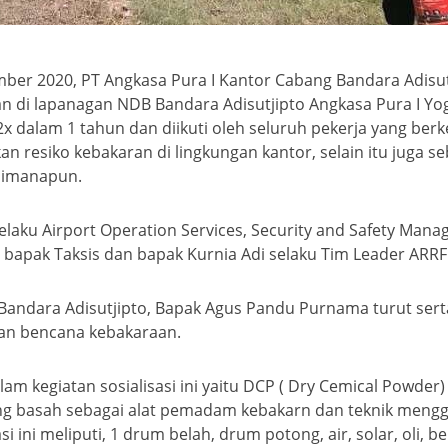
mber 2020, PT Angkasa Pura I Kantor Cabang Bandara Adisut
di lapanagan NDB Bandara Adisutjipto Angkasa Pura I Yogy
x dalam 1 tahun dan diikuti oleh seluruh pekerja yang berke
resiko kebakaran di lingkungan kantor, selain itu juga se
dimanapun.
selaku Airport Operation Services, Security and Safety Man
bapak Taksis dan bapak Kurnia Adi selaku Tim Leader ARRF ( 
r Bandara Adisutjipto, Bapak Agus Pandu Purnama turut se
an bencana kebakaraan.
 kegiatan sosialisasi ini yaitu DCP ( Dry Cemical Powder
g basah sebagai alat pemadam kebakarn dan teknik menggu
i ini meliputi, 1 drum belah, drum potong, air, solar, oli,