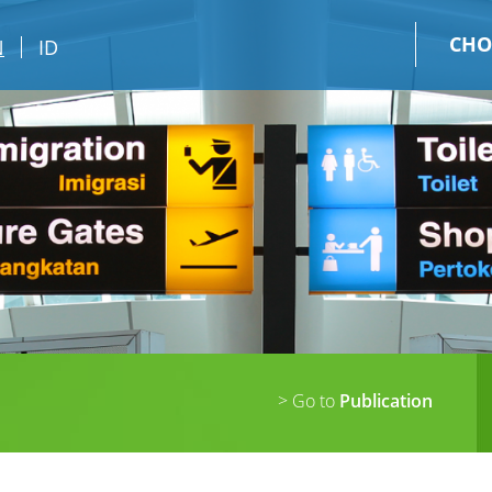
CHO
N
ID
> Go to
Publication