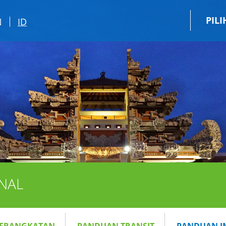
PIL
N
ID
NAL